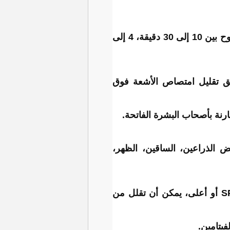
للحفاظ على مستويات صحية من فيتامين D في الدم، يجب التعرض لأشعة الشمس لمدة تتراوح بين 10 إلى 30 دقيقة، 4 إلى
ريق تقليل امتصاص الأشعة فوق
س، زاد إنتاج فيتامين D، من الأفضل تعريض الذراعين، الساقين، الظهر،
كريمات الوقاية من الشمس، خصوصا تلك التي تحتوي على عامل حماية من الشمس SPF 30 أو أعلى، يمكن أن تقلل من
فيتامين.