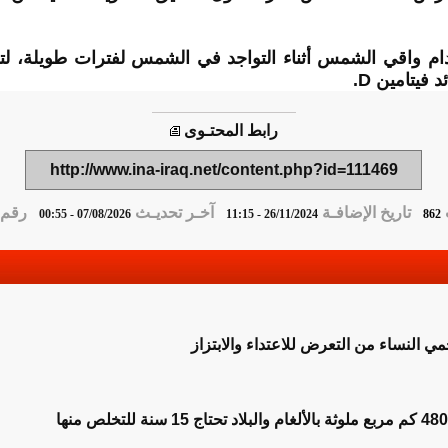
ام واقي الشمس أثناء التواجد في الشمس لفترات طويلة، لت
فيتامين D.
رابط المحتـوى
http://www.ina-iraq.net/content.php?id=111469
تاريخ الإضافـة
آخـر تحديـث
رقم ا
07/08/2026 - 00:55
26/11/2024 - 11:15
862
ي النساء من التعرض للاعتداء والابتزاز