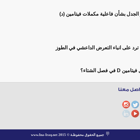
 الجدل بشأن فاعلية مكملات فيتامين (د)
رد على انباء التعرض الداعشي في الطوز
في فصل الشتاء؟
جميـع الحقوق محفوظـة © www.Ina-Iraq.net 2015