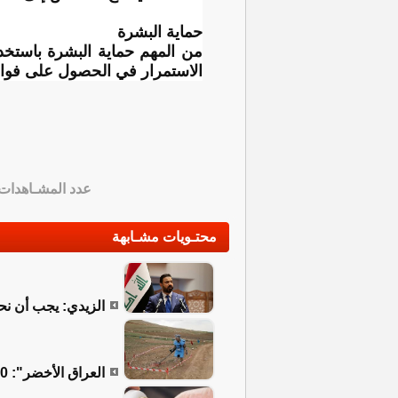
حماية البشرة
من المهم حماية البشرة باستخد
الاستمرار في الحصول على فوائد 
عدد المشـاهدات
محتـويات مشـابهة
الزيدي: يجب أن نحم
العراق الأخضر": 4800 كم مربع ملوثة بالألغام والبلاد تحتاج 15 سنة للتخلص منها