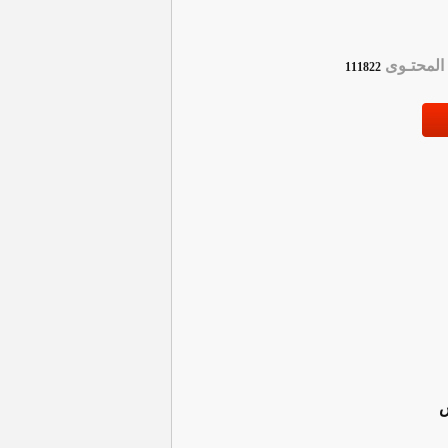
لمحتـوى
111822
س