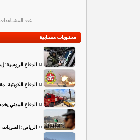
عدد المشـاهدات
محتـويات مشـابهة
الدفاع الروسية: إسقاط 274 مسيرة أوكرانية
الدفاع الكويتية: 
الدفاع المدني يخم
الرياض: الضربات ع