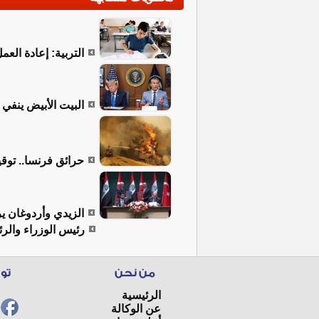
التربية: إعادة الع
البيت الأبيض ينفي
حرائق فرنسا.. توقيف 402 شخص بينهم 156 قاصرا منذ بداية م
الزيدي وأردوغان ير
رئيس الوزراء والرئ
الرئيسية
عن الوكالة