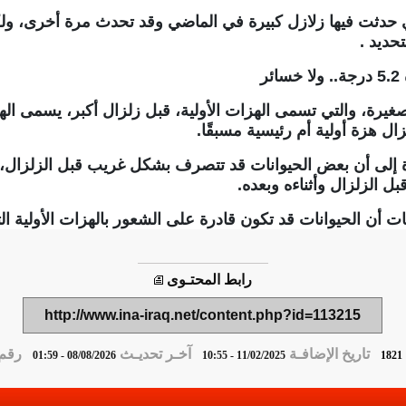
ي حدثت فيها زلازل كبيرة في الماضي وقد تحدث مرة أخرى، ولكن
حديد .
ر
رة، والتي تسمى الهزات الأولية، قبل زلزال أكبر، يسمى الهزة 
ال هزة أولية أم رئيسية مسبقًا.
ة إلى أن بعض الحيوانات قد تتصرف بشكل غريب قبل الزلزال، 
 الزلزال وأثناءه وبعده.
أن الحيوانات قد تكون قادرة على الشعور بالهزات الأولية الت
رابط المحتـوى
http://www.ina-iraq.net/content.php?id=113215
تاريخ الإضافـة
آخـر تحديـث
رقم ا
08/08/2026 - 01:59
11/02/2025 - 10:55
1821