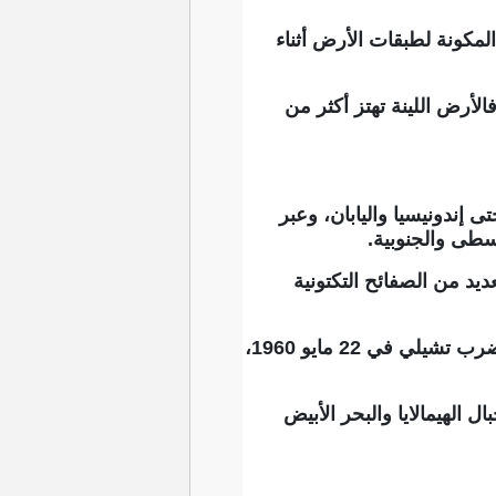
مكونة لطبقات الأرض أثناء
الأرض اللينة تهتز أكثر من
حتى إندونيسيا واليابان، وعبر
سطى والجنوبية.
يد من الصفائح التكتونية
وقع أكبر زلزال تم تسجيله على الإطلاق على الأرض في حلقة النار، وهو زلزال فالديفيا، الذي ضرب تشيلي في 22 مايو 1960،
ل الهيمالايا والبحر الأبيض