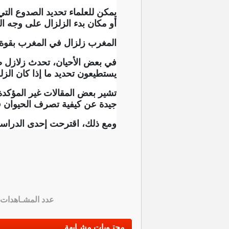
يمكن للعلماء تحديد الصدوع الت
أو مكان بدء الزلزال على وجه الت
المغرب زلزال في المغرب بقوة 5.2 درجة.. ولا خسائ
في بعض الأحيان، تحدث زلازل صغي
يستطيعون تحديد ما إذا كان الزلز
تشير بعض المقالات غير المؤكد
جيدة عن كيفية تصرف الحيوان قبل
ومع ذلك، اقترحت إحدى الدراسات 
عدد المشـاهدات
محتـويات مشـابهة