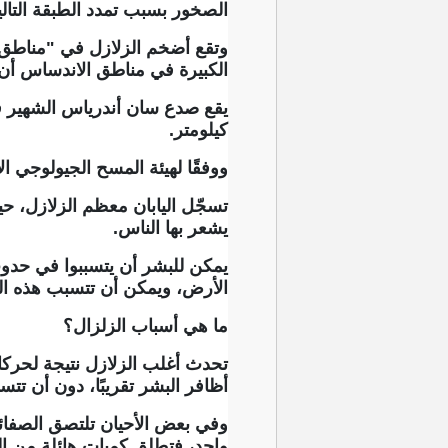
الصخور بسبب تمدد الطبقة التال
وتقع أضخم الزلازل في "مناطق ا
الكبيرة في مناطق الاندساس أن 
كيلومتر.
ووفقًا لهيئة المسح الجيولوجي ال
تسجّل اليابان معظم الزلازل، حي
يشعر بها الناس.
يمكن للبشر أن يتسببوا في حدو
الأرض، ويمكن أن تتسبب هذه الم
ما هي أسباب الزلزال؟
تحدث أغلب الزلازل نتيجة لحركا
أظافر البشر تقريبًا، دون أن تت
وفي بعض الأحيان تلتصق الصفائح
واحد، فتطلق كميات هائلة من ال