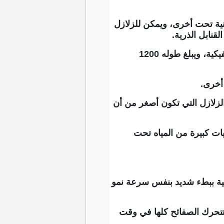
نية تحت أخرى، ويمكن للزلازل
نابل الذرية.
يقع صدع سان أندرياس الشهير في كاليفورنيا بين الصفيحة الأميركية الشمالية والصفيحة الباسيفيكية، ويبلغ طوله 1200
 أخرى.
الزلازل التي تكون أصغر من أن
ت كبيرة من المياه تحت
ونية ببطء شديد بنفس سرعة نمو
 تتحرك الصفائح كلها في وقت