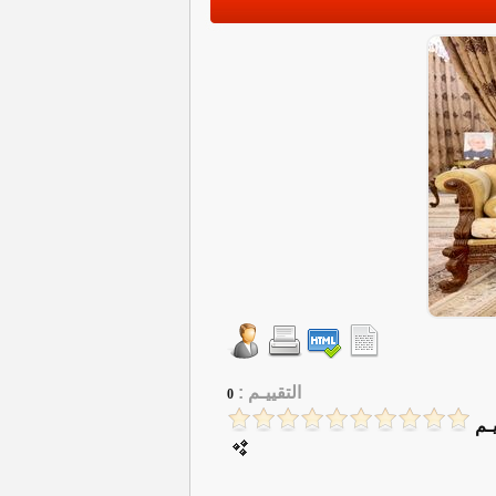
التقييـم :
0
ـم