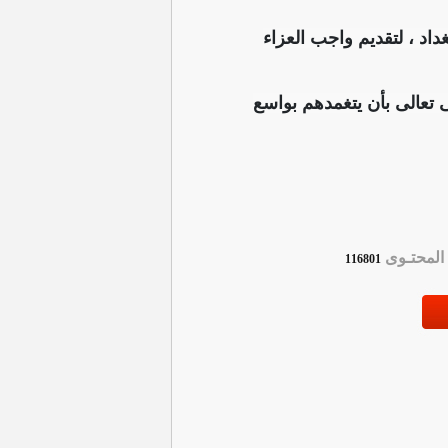
داد ، لتقديم واجب العزاء
 تعالى بأن يتغمدهم بواسع
لمحتـوى
116801