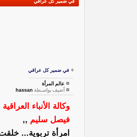
في ضمير كل عراقي
في ضمير كل عراقي
عالم المرأة
أضيف بواسـطة
hassan
وكالة الأنباء العراقية
فيصل سليم
,,
امرأة تربوية... خلقت