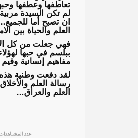
تعاطفها وعطفها وحبها
لم تكن السيدة مربية
ان تصبح أما للجميع..
العلم والحياة بين الام
فهي جعلت من كل الأط
ببلسم في حبها لهؤلا
مفاهيم إنسانية وقيم ا
لقد دفعت وطنية هذه 
رسالة العلم والأخلاق
العلم والعراق...
عدد المشـاهدات