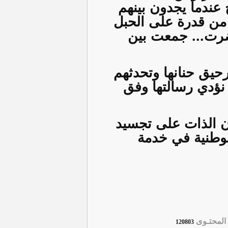
 عندما يجدون بينهم
 من قدرة على الحبل
حضرت... جمعت بين
حيق حنانها وتحدثهم
 نؤدي رسالتها وفق
ان الذات على تجسيد
الوطنية في خدمة
لمحتـوى
120803