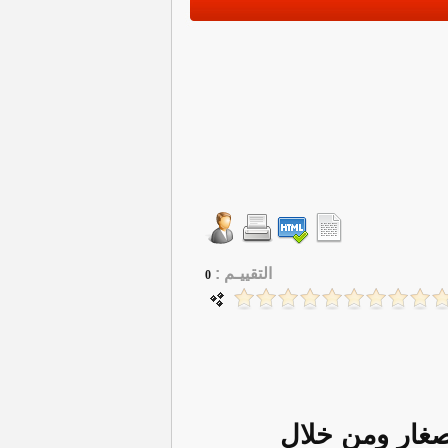
التقييـم :
0
لصغار ومن خلال