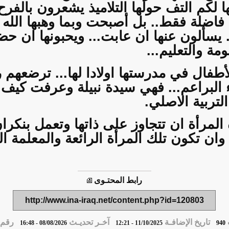
 لكم التف حولها التلاميذ يشعرون بالفرح
 فاضلة فقط.. بل أصبحت وبما وهبها الله
. يسألون عنها ان عابت... ويحبونها ان 
ومة والتعليم...
فال في مدرستها اولادا لها... ترضعهم ر
ء البراعم... فهي سيدة نبيلة وعرفت كيف
لتربية الاصلي.
المرأة ان تتجاوز على ذاتها وتعمل بنكر
 وان تكون تلك المرأة الرائعة والمعلمة 
رابط المحتـوى
http://www.ina-iraq.net/content.php?id=120803
تاريخ الإضافـة
آخـر تحديـث
رقم ا
08/08/2026 - 16:48
11/10/2025 - 12:21
940