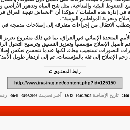
ع الضغوط البيئية والمناخية، مثل شح المياه وتدهور الأراضي وم
ية في إدارة هذه الملفات"، مؤكدا أن "انخفاض نتيجة العراق 
يتطلب الانتقال من إجراءات متفرقة إلى إصلاحات مدمجة في ا
أمم المتحدة الإنمائي في العراق، بما في ذلك مشروع تعزيز ا
 دعم تأصيل الإصلاح مؤسسياً وتعزيز التنسيق وترسيخ التحول ا
رات التصورات تستجيب ببطء، لكنها عندما تتحسن تعكس إصلا
زخم الإصلاح إلى ثقة بالمؤسسات، ثم إلى ازدهار طويل الأمد"
رابط المحتـوى
http://www.ina-iraq.net/content.php?id=125150
تاريخ الإضافـة
آخـر تحديـث
رقم ا
08/08/2026 - 06:41
10/02/2026 - 18:42
2196