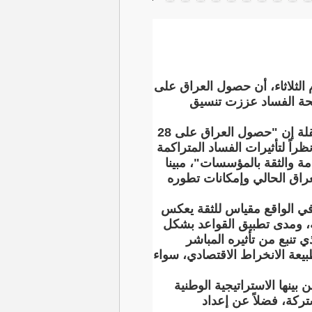
 الثلاثاء، أن حصول العراق على
افحة الفساد عززت تنسيق
وقال مدير المشروع ياما تُرابي، لوكالة الأنباء العراقية (واع):وتابعته وكالة الأنباء العراقية المستقلة إن "حصول العراق على 28
 لكثير من العراقيين؛ نظراً لتأثيرات الفساد المتراكمة
ة والثقة بالمؤسسات"، مبينا
عراق الحالي وإمكانات تطوره
ه في الواقع مقياس للثقة يعكس
ة، ومدى تطبيق القواعد بشكل
 تنبع من تأثيره المباشر
بيعة الانخراط الاقتصادي، سواء
ينها الاستراتيجية الوطنية
لويات مشتركة، فضلاً عن إعداد