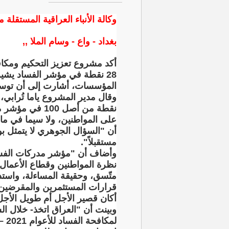
وكالة الأنباء العراقية المستقلة م
بغداد - واع - وسام الملا ,,
أكد مشروع تعزيز التحكيم ومكافح
28 نقطة في مؤشر الفساد يشير
المؤسسات، أشارت إلى أن توسع 
على المواطنين، ولا سيما في ما
أن "السؤال الجوهري لا يتمثل ب
مستقبلاً".
وأضاف أن "مؤشر مدركات الفساد غ
نظرة المواطنين وقطاع الأعمال
متّسق، وحقيقة المساءلة، واستدا
قرارات المستثمرين والمقرضين وش
أكان قصير الأجل أم طويل الأجل، م
وبينت أن "العراق اتخذ- خلال ال