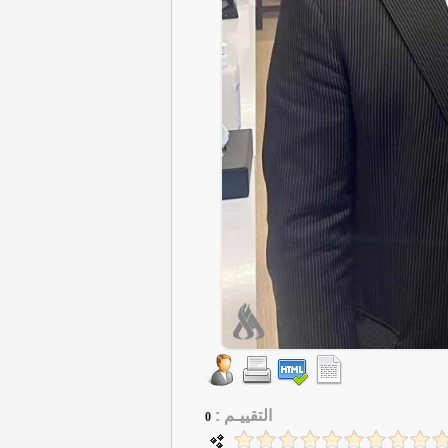
التقييـم :
0