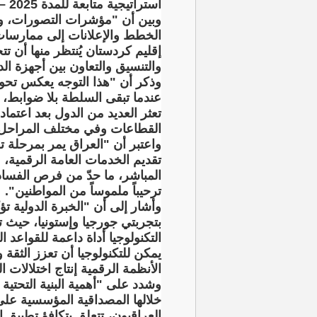
استراتيجية متابعة للمدة 2025 – 2030، بما يعكس نية الاستمرار بالإصلاح".
وبين أن "مؤشرات التصورات، ومن
الخطط والإعلانات إلى ممارسات
إقليم كردستان يُنتظر منها أن ت
والتنسيق والتعاون بين أجهزة الد
وذكر أن "هذا التوجه يعكس تحولا
عندما تبقى السلطة بلا ضوابط، و
تعثر العديد من الدول بعد اعتما
القطاعات وفي مختلف المراحل 
واعتبر أن "العراق يمر بمرحلة 
تقديم الخدمات العامة الرقمية، 
المباشر، ما حدّ من فرص الفساد،
ترحيباً ملموساً من المواطنين".
وأشار إلى أن "الخبرة الدولية 
بتجربتي جورجيا وإستونيا، حيث
التكنولوجيا أداة داعمة للقواعد 
يمكن للتكنولوجيا أن تعزز الثقة
الأنظمة الرقمية إنتاج اختلالات 
وشدد على "أهمية البنية التحتية
خلالها المصداقية المؤسسية عل
العراقيون، تتعلق بتكافؤ تطبيق