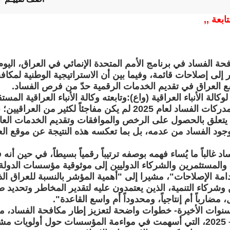
تابعة ,,
ة الفساد في برنامج الأمم المتحدة الإنمائي في العراق، اليوم
 إلى إصلاحات قائمة، وفيما بين أن الاستراتيجية الوطنية لمك
العراق في تقديم الخدمات الرقمية حدّ من فرص الفساد.
نقطة من أصل 100 في مؤشر مدركات الفساد لعام 2025 لم يكن مفاجئاً
 يتعلق بالحصول على الرخص والموافقات وتقديم الخدمات العام
وجود الفساد من عدمه، بل بما تعكسه هذه النتيجة عن موقع ال
الباً ما يُساء فهمه بوصفه ترتيباً رقمياً بسيطاً، في حين أن
 والمستثمرين والشركاء الدوليين إلى موثوقية مؤسسات الدول
مة الإصلاحات"، مشيرا إلى "أهمية المؤشر بالنسبة للعراق الذي
ركاء التنمية، الذين يعتمدون عليه لتقدير المخاطر وتحديد ط
ضارباً أم إنتاجياً، ومحدوداً أم واسع القاعدة".
سنوات الأخيرة- خطوات واضحة لتعزيز إطار مكافحة الفساد، من ب
لمكافحة الفساد للأعوام 2021 – 2025، التي أسهمت في مواءمة المؤسسات حول أو