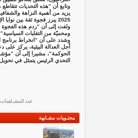
وتابع أن "هذه التحديات تتقاطع م
يزيد من أهمية النزاهة والشفاف
2025 يبرز فجوة ثقة بين نوايا الإصلاح وتجربة المواطنين اليومية".
ولفت إلى أن "ردم هذه الفجوة 
ومحميّة من التقلبات السياسية".
وشدد على أن "انخراط برنامج ال
أجل العدالة البيئية، يركز على
الحوكمة"، مشيرا إلى أن "مؤش
التحدي الرئيس يتمثل في تحويل 
عدد المشـاهدات
محتـويات مشـابهة