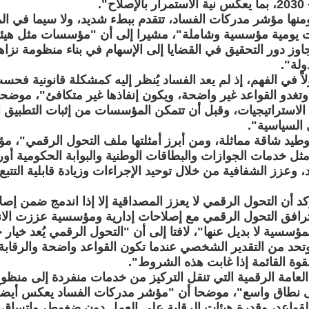
ها مؤشر مدركات الفساد، تتقدم ببطء شديد، ولا سيما في الم
 يومية مؤسسية وشاملة"، مشيرا إلى أن "مؤسسات مثل هيئة ال
تجاوز دور التحقيق في القضايا إلى الإسهام في بناء منظومة نزا
ولة".
ً في الفهم، إذ لم يعد الفساد يُنظر إليه كمشكلة قانونية فحس
تغدو القواعد غير واضحة، ويكون إنفاذها غير متكافئ"، موضحا 
د الاستراتيجيات، وقبل أن تتمكن المؤسسات من إثبات التطبيق 
السياسية".
توطيد شاقة مماثلة، ومن أبرز أمثلتها ملف التحول الرقمي"، م
مثل خدمات الجوازات والبطاقات الوطنية والبوابة الحكومية أو
 وعزز الشفافية من خلال توحيد الإجراءات وزيادة قابلية التتب
تؤكد أن التحول الرقمي لا يعزز المصداقية إلا إذا اندمج ضمن
 ترافق التحول الرقمي مع إصلاحات إدارية ومؤسسية عززت الا
المؤسسية لا بديل عنها"، لافتا إلى أن "التحول الرقمي يُعد خيار
 وتحد من التقدير الشخصي عندما تكون القواعد واضحة والرقابة
القوة القائمة إذا غابت هذه الشروط".
 العامة الرقمية التي تنقل التركيز من خدمات منفردة إلى منظو
ى نطاق واسع"، موضحا أن "مؤشر مدركات الفساد يعكس أيضاً
 القواعد، وقدرة هيئات الرقابة على العمل دون ضغوط، واتساق 