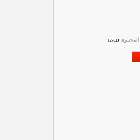
لمحتـوى
127623