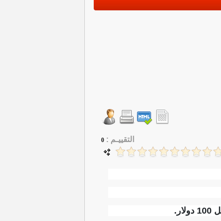
التقييـم :
0