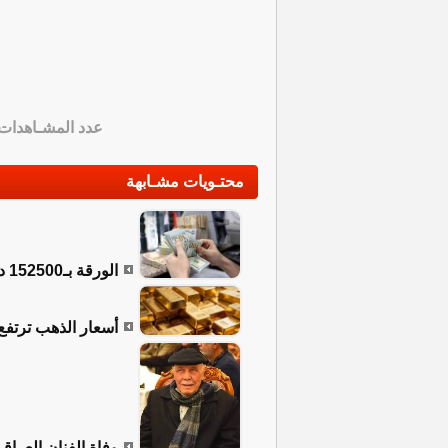
عدد المشـاهدات
محتـويات مشـابهة
الورقة بـ152500 دينار.. أسعار صرف الدولار في العراق
أسعار الذهب ترتفع إل
وفاة الفنان العراق