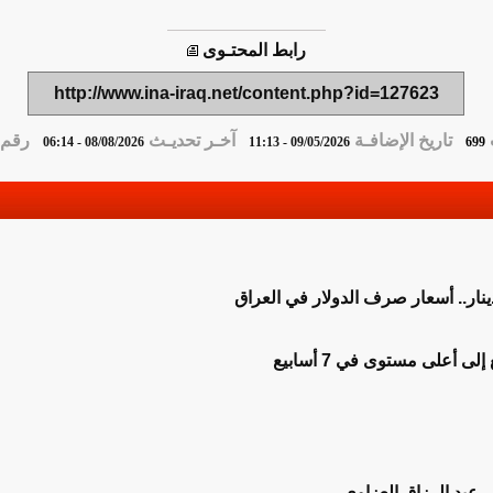
رابط المحتـوى
http://www.ina-iraq.net/content.php?id=127623
تاريخ الإضافـة
آخـر تحديـث
رقم ا
08/08/2026 - 06:14
09/05/2026 - 11:13
699
ى أعلى مستوى في 7 أسابيع
ي عبد الرزاق العزاوي