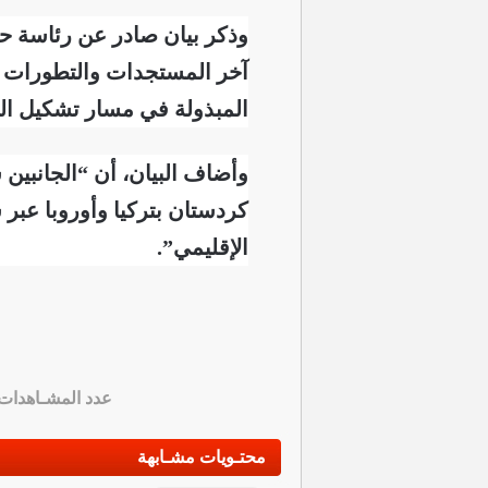
وذكر بيان صادر عن رئاسة حكو
آخر المستجدات والتطورات ع
المبذولة في مسار تشكيل الح
وأضاف البيان، أن “الجانبين
كردستان بتركيا وأوروبا عبر 
الإقليمي”.
عدد المشـاهدات
محتـويات مشـابهة