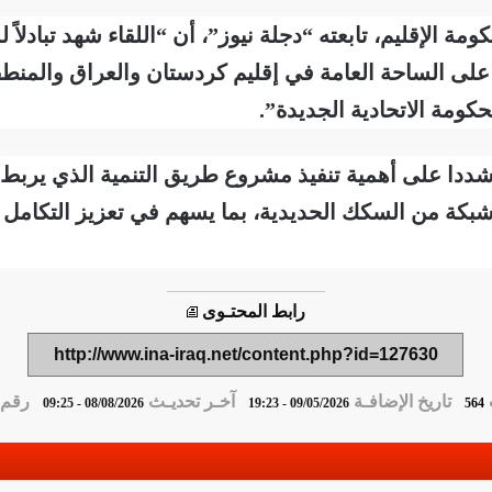
مة الإقليم، تابعته “دجلة نيوز”، أن “اللقاء شهد تبادلا
لى الساحة العامة في إقليم كردستان والعراق والمنطق
كومة الاتحادية الجديدة”.
 شددا على أهمية تنفيذ مشروع طريق التنمية الذي يربط 
شبكة من السكك الحديدية، بما يسهم في تعزيز التكامل ا
رابط المحتـوى
http://www.ina-iraq.net/content.php?id=127630
تاريخ الإضافـة
آخـر تحديـث
رقم ا
08/08/2026 - 09:25
09/05/2026 - 19:23
564