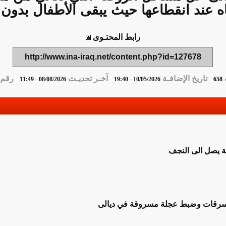
اه عند انقطاعها حيث يبقى الأطفال بدون
رابط المحتـوى
http://www.ina-iraq.net/content.php?id=127678
تاريخ الإضافـة
آخـر تحديـث
رقم ا
08/08/2026 - 11:49
10/05/2026 - 19:40
658
ية يصل الى النجف
بسرقات وضبط عجلة مسروقة في ديالى