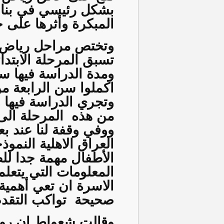
بشكل رئيسي في بناء 
المبكرة وأثرها على حي
وتختص مراحل رياض ال
تسبق المرحلة الابتدا
ومدة الدراسة فيها س
اكملوا سن الرابعة م
وتجري الدراسة فيها و
من هذه
المرحلة الى
ووفي وقفة لنا عند ب
العراق الاهلية النم
الأطفال مهمة جدا لل
المعلومات التي يتعلم
الاسرة ان تعي أهمية
صحيحة
تواكب التقدم
وقالت شعواط ان روض