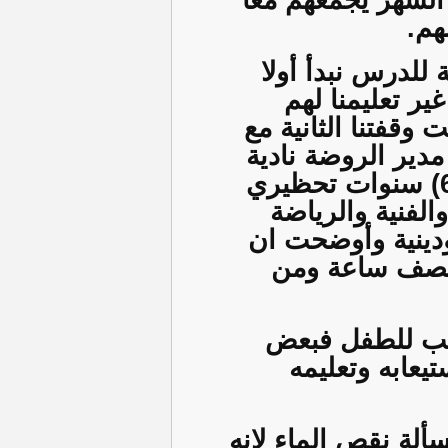
الشهر يجمعهم معا
هم.
للدرس نبدأ أولا
ر تعليمنا لهم
 وقفتنا الثانية مع
مدير الروضة نادية
(
سنوات تحظيري
الفنية والرياضة
ودينية وأوضحت ان
نصف ساعة ومن
ذيب للطفل فبعض
يعابه وتعليمه
لة نقص الماء لانه