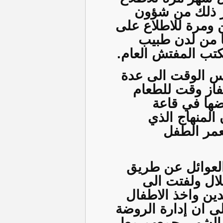
ر ذلك من شؤون
 ومرة للاطلاع على
نا من لدن طبيب
تب المفتش العام.
فس الوقت الى عدة
از وقت للطعام
ضها في قاعة
المنهاج الذي
عمر الطفل
العوائل عن طريق
لال ولفتت الى
هدين واخذ الاطفال
ى ان إدارة الروضة