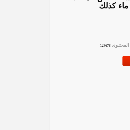
 ماء كذلك
لمحتـوى
127678