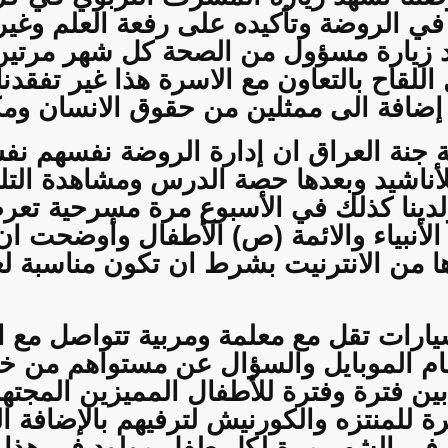
في الروضة وتأكيده على رفعة العلم وغي
د زيارة مسؤول من الصحة كل شهر مرتين
للقاح بالتعاون مع الاسرة هذا غير تفقد
ضافة الى ممثلين من حقوق الانسان ومك
 جنة العراق ان إدارة الروضة نفسهم ن
شيد وبعدها حصة الدرس ومشاهدة التلف
لدينا كذلك في الأسبوع مرة مسرحية تعر
بياء والائمة (ص) الأطفال وأوضحت ان 
ا من الانترنيت بشرط ان تكون مناسبة ل
يارات تقل مع معلمة ومربية تتواصل مع 
قام الموبايل والسؤال عن مستواهم من خ
ا بين فترة وفترة للأطفال المميزين المجت
 للمنتزه والكورنيش لترفيهم بالإضافة ال