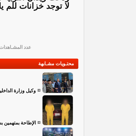
لا توجد خزانات للم ي
عدد المشـاهدات
محتـويات مشـابهة
وكيل وزارة الداخل
الإطاحة بمتهمين 