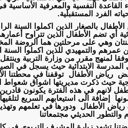
القاعدة النفسية والمعرفية الأساسية ف
اته الفرد المستقبلية.
أطفال بالصغار الذين اكملوا السنة الر
ئية أي تضم الأطفال الذين تتراوح أعمارهم
نتان وهي على مرحلتين هما الروضة الم
ن عمرهم والتمهيدي للذين اكملوا السنة
فقا لمنهج مقرر من وزارة التربية وينتقل 
 المدرسة الابتدائية حيث يسجل في الصيف 
عض
رياض الأطفال
توقفنا في محطتنا ال
وذجية حيث ذكرت مديريتها اشواق شعواط 
طفل لانهم في هذه الفترة يكونون قادري
ونها
إضافة الى استيعابهم السريع لتلقي
 رياض الأطفال
ودورها في تعلمهم وتهذي
 والتطور الحديثي مجتمعاتنا
تنا تشهد زيارة المشرف التربوي في كل