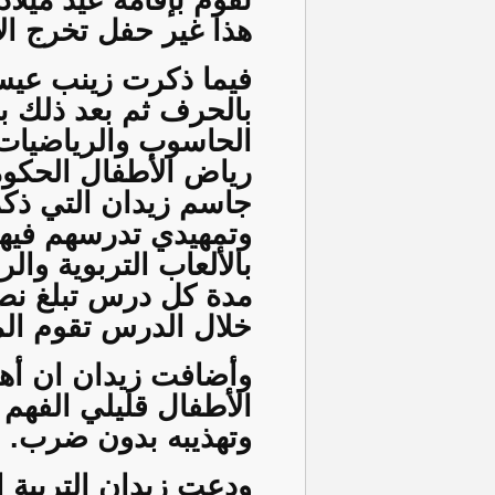
تقوم بإقامة عيد ميل
هذا غير حفل تخرج ال
فيما ذكرت زينب عيسى
بالحرف ثم بعد ذلك بم
الحاسوب والرياضيات وا
رياض الأطفال الحكومي
جاسم زيدان التي ذكر
وتمهيدي تدرسهم فيها 
بالألعاب التربوية وا
مدة كل درس تبلغ ن
خلال الدرس تقوم الم
وأضافت زيدان ان أهم
الأطفال قليلي الفهم 
وتهذيبه بدون ضرب.
ودعت زيدان التربية 