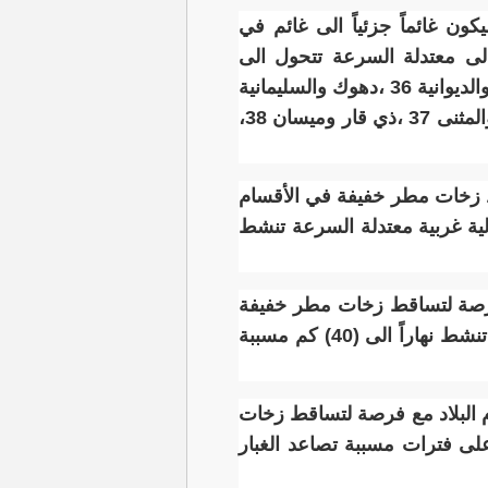
كون غائماً جزئياً الى غائم في
الى معتدلة السرعة تتحول الى
متغيرة الاتجاه خفيفة السرعة ليلاً"، مبينا ان "درجات الحرارة العظمى ستكون في بغداد وبابل والديوانية 36 ،دهوك والسليمانية
28 ،أربيل 29 ،نينوى 31 ،كركوك 32 ،صلاح الدين وديالى والأنبار 34 ،واسط والنجف الأشرف والمثنى 37 ،ذي قار وميسان 38،
ط زخات مطر خفيفة في الأقسام
الية غربية معتدلة السرعة تنشط
 فرصة لتساقط زخات مطر خفيفة
في مناطق متفرقة من المنطقتين الوسطى والشمالية، والرياح شمالية غربية معتدلة السرعة تنشط نهاراً الى (40) كم مسببة
موم البلاد مع فرصة لتساقط زخات
لى فترات مسببة تصاعد الغبار