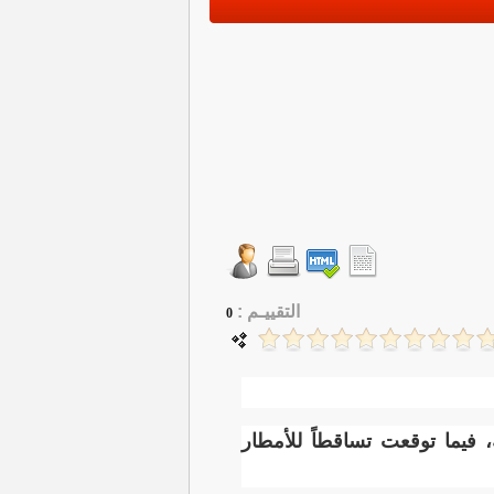
التقييـم :
0
ة، فيما توقعت تساقطاً للأمطار