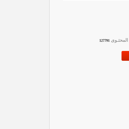
لمحتـوى
127791