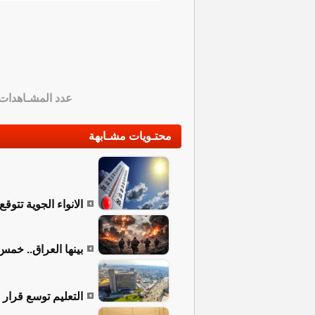
عدد المشـاهدات
محتـويات مشـابهة
الانواء الجوية تتوق
بينها العراق.. خمس 
التعليم توسع قرار الـ 10 درجات ليشمل جميع المواد والمراحل 