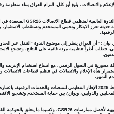
الإعلام والاتصالات ، بليغ أبو كلل، التزام العراق ببناء منظومة
واشار ابو كلل ،خلال كلمته في الندوة الع
ية حديثة تعزز الابتكار وتحمي المستخدم وتستقطب الاستثمار، ب
رقمية.
يان :" أن العراق ينظر إلى موضوع الندوة "التنقل عبر الحدود ا
، تتطلب أطراً تنظيمية مرنة قائمة على النتائج، وتشجع الاستث
دمين.
 محورية في التحول الرقمي، مع اتساع استخدام الإنترنت واله
ستمرار هيأة الإعلام والاتصالات في تنظيم قطاعات الاتصالات 
 التمييز.
وبيّن أن الهيأة أصدرت خلال شباط 2025 الإطار التنظيمي للمنصات والخدمات الرق
يين والدوليين، ويوازن بين حماية المستخدم وتشجيع الاقتصا
وأكد" دعم العراق للمبادئ التوجيهية لأفضل ممارسات GSR26، ولاسي