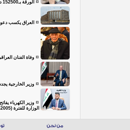
الورقة بـ152500 دينار.. أسعار صرف الدولار في العراق
العراق يكسب دعوى 
وفاة الفنان العراق
وزير الخارجية يجدد
وزير الكهرباء يفات
الوزارة للفترة (2005-2026)