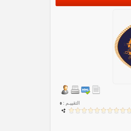
التقييـم :
0