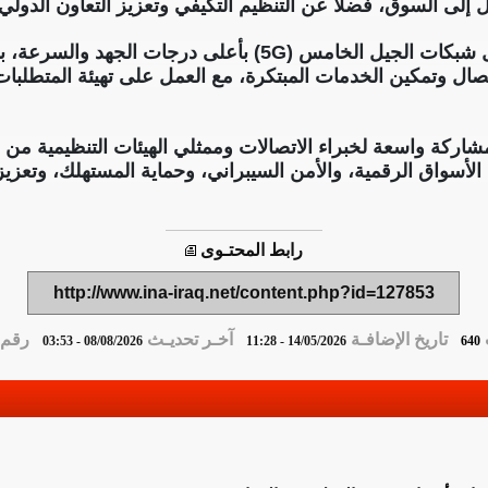
إلى السوق، فضلاً عن التنظيم التكيفي وتعزيز التعاون الدولي و
و شدد على التزام العراق بتفعيل شبكات الجيل الخامس (5G) بأع
صال وتمكين الخدمات المبتكرة، مع العمل على تهيئة المتطلبات ا
شهد الندوة العالمية GSR26 مشاركة واسعة لخبراء الاتصالات وممثلي الهيئات التن
الأسواق الرقمية، والأمن السيبراني، وحماية المستهلك، وتعزي
رابط المحتـوى
http://www.ina-iraq.net/content.php?id=127853
تاريخ الإضافـة
آخـر تحديـث
رقم ا
08/08/2026 - 03:53
14/05/2026 - 11:28
640