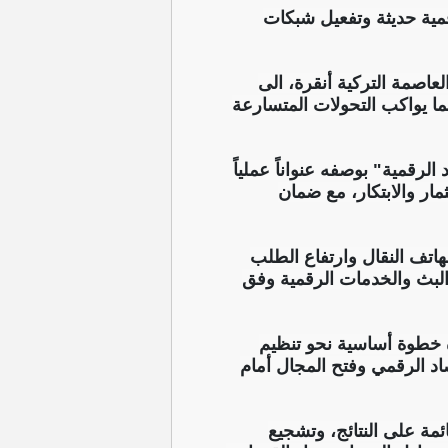
 رقمية حديثة وتفعيل شبكات
المية لمنظمي قطاع الاتصالات GSR26 المنعقدة في العاصمة التركية أنقرة، الى
ما يواكب التحولات المتسارعة
لرقمية" بوصفه عنواناً عملياً
مار والابتكار، مع ضمان
اتف النقال وارتفاع الطلب
والبث والخدمات الرقمية وفق
مية، باعتباره خطوة أساسية نحو تنظيم
د الرقمي وفتح المجال أمام
ما ما يتعلق بالحوكمة القائمة على النتائج، وتشجيع