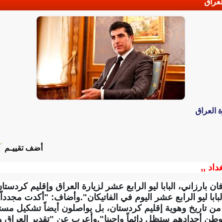
لعراق
ة العراق
أضف تقييـم
داد ,,
 بارزاني، البابا ليو الرابع عشر لزيارة العراق وإقليم كردستا
ابا ليو الرابع عشر اليوم في الفاتيكان".وأضاف: "أكدت مجددا
زأ من تاريخ وهوية إقليم كردستان، بل يواصلون أيضاً تشكيل مس
 أجدادهم ستظل دائماً واجبنا".‏وأعرب عن "تقدير العراق وإ