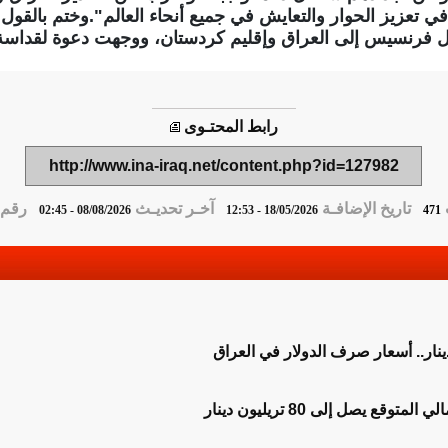
 في تعزيز الحوار والتعايش في جميع أنحاء العالم".وختم بالقول:
لراحل فرنسيس إلى العراق وإقليم كردستان، ووجهت دعوة لقداسة ال
رابط المحتـوى
http://www.ina-iraq.net/content.php?id=127982
تاريخ الإضافـة
آخـر تحديـث
رقم ا
08/08/2026 - 02:45
18/05/2026 - 12:53
471
توقع يصل إلى 80 تريليون دينار