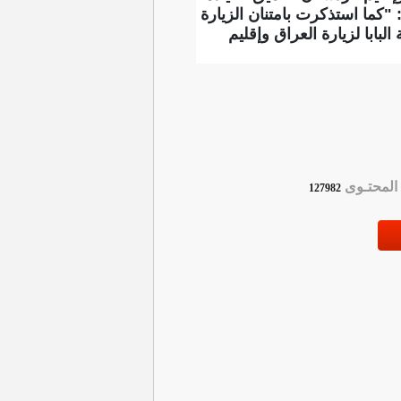
 "كما استذكرت بامتنان الزيارة
بابا لزيارة العراق وإقليم
لمحتـوى
127982