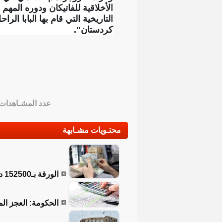
الأخلاقية للفاتيكان ودوره المهم
التاريخية التي قام بها البابا ا
كردستان".
عدد المشـاهدات
محتـويات مشـابهة
الورقة بـ152500 دينار.. أسعار صرف الدولار في العراق
الحكومة: العجز المالي الم