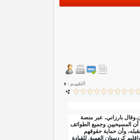
التقييـم :
0
ن.‏وقال بارزاني، عبر منصة
ً أن المسيحيين وجميع الطوائف
تقبله، وأن حماية حقوقهم
قليم كردستان العميق للقيادة