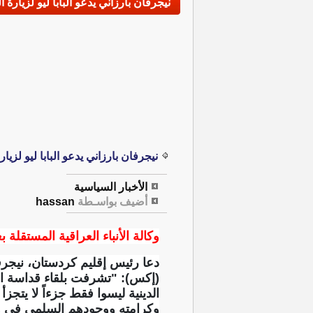
نيجرفان بارزاني يدعو البابا ليو لزيارة ا
نيجرفان بارزاني يدعو البابا ليو لزيار
الأخبار السياسية
أضيف بواسـطة
hassan
وكالة الأنباء العراقية المستقلة بغ
دعا رئيس إقليم كردستان، نيجرفان
(إكس): "تشرفت بلقاء قداسة الب
الدينية ليسوا فقط جزءاً لا يتج
وكرامته ووجودهم السلمي في وطن