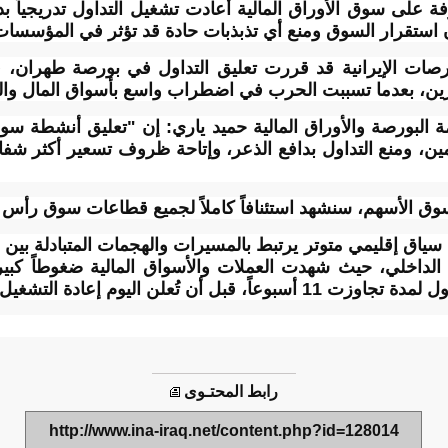
فة على سوق الأوراق المالية أعادت تشغيل التداول تدريجياً ب
 استقرار السوق ومنع أي تذبذبات حادة قد تؤثر في المؤسسات
لبورصات الإيرانية قد قررت تعليق التداول في بورصة طهرا
مرين، بعدما تسببت الحرب في اضطراب واسع بأسواق المال وال
لبورصة والأوراق المالية حميد ياري: إن "تعليق أنشطة سوق
، ومنع التداول بدافع الذعر، وإتاحة ظروف تسعير أكثر شفافية
وق الأسهم، سنشهد استئنافاً كاملاً لجميع قطاعات سوق رأس ا
ياق إقليمي متوتر يرتبط بالمسيرات والهجمات المتبادلة بين
الداخلي، حيث شهدت العملات والأسواق المالية ضغوطاً كبير
وم إعادة التشغيل تحت مراقبة حكومية مشددة.
رابط المحتـوى
http://www.ina-iraq.net/content.php?id=128014