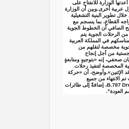
تها الوزارة للانفتاح على
ل عربية أخرى.وبين أن الوزارة
ال تطوير البنية التشغيلية
جه القطاع، بما ينسجم مع
ضح الصافي أن الخطوط الجوية
من الرحلات الجوية يتم
مناسكهم في المملكة العربية
لتشغيلية الخاصة بعودة الحجاج، تتضمن تنفيذ أكثر من 100 رحلة جوية مخصصة لنقلهم من
وجستية من أجل إنجاح
 صحفي، إنه «بتوجيهٍ ومتابعةٍ
ية المخصصة لتنفيذ رحلات
د الإثنين».وأوضح، أن «حركة
م الانتهاء من جميع
الاستعدادات المطلوبة وتخصيص طائرات واسعة البدن من طرازات B.777 وA330 وB.787 Dreamliner، إضافةً إلى طائرات