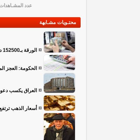
عدد المشـاهدات
محتـويات مشـابهة
الورقة بـ152500 دينار.. أسعار صرف الدولار في العراق
الحكومة: العجز المالي الم
العراق يكسب دعوى 
أسعار الذهب ترتفع إل