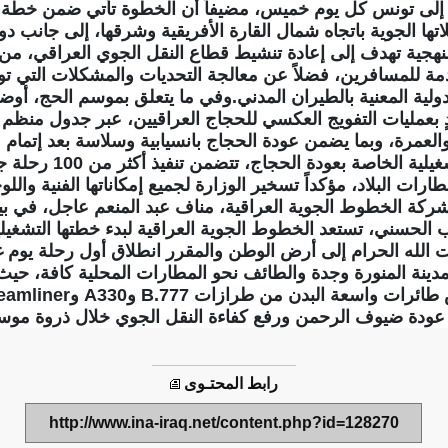
إلى تونس كل يوم خميس، مضيفاً أن الخطوة تأتي ضمن خطة أعد
ا الجوية باتجاه شمال القارة الأفريقية وشرقها، إلى جانب دو
ية تهدف إلى إعادة تنشيط قطاع النقل الجوي العراقي، من خل
 للمسافرين، فضلاً عن معالجة التحديات والمشكلات التي توا
لية المعنية بالطيران المدني.وفي ما يتعلق بموسم الحج، أو
دٍ بعمليات التفويج العكسي للحجاج العراقيين، عبر جدول منظم 
والعمرة، وبما يضمن عودة الحجاج بانسيابية وسلاسة بعد إتمام 
السعودية.وأردف أن الخطة ا
ات البلاد، مؤكداً تسخير الوزارة لجميع إمكاناتها الفنية والل
ركة الخطوط الجوية العراقية، مناف عبد المنعم عاجل، في بيان
الحسني، تستعد الخطوط الجوية العراقية لبدء خطتها التشغيل
ت الله الحرام إلى أرض الوطن والمقرر انطلاق أول رحلة يوم غ
نة المنورة وجدة والطائف نحو المطارات المحلية كافة، حيث ت
رابط المحتـوى
http://www.ina-iraq.net/content.php?id=128270