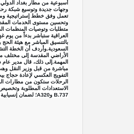
أسبوعية من مطار بغداد الدولي 
وجهات جديدة وتوسيع شبكة رحلاته
تعمل وفق خطط إستراتيجية ومنهج
وتحسين مستوى الخدمات المقدمة
متطلبات وتوصيات المنظمات الدو
العراقية ستباشر بدءاً من يوم غ
بالتنسيق المباشر مع هيئة الحج 
الأراضي المقدسة إلى مختلف مطار
المهمة.إلى ذلك، قال مدير عام ش
مباشرة من قبل وزير النقل وهب 
التفويج العكسي لإعادة حجاج بي
الرحلات ستكون من مطارات المدي
B.737 وA320؛ لضمان إنسيابية عودة ضيوف الرحمن ورفع كفاءة النقل الجوي خلال ذروة موسم العودة”.