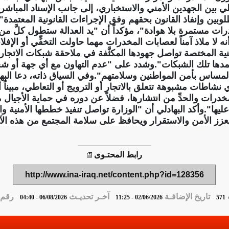
لي بين الجهدين الأمني والاستخباري، إلى جانب الإسناد المباش
بين وإنفاذ القانون بحقهم وفق الإجراءات القانونية المعتمدة
ت مستمرة بلا هوادة"، مؤكداً أن "يد العدالة ستطول كلَّ من 
 لا ملاذ آمناً لعصابات المخدرات مهما حاولت التخفِّي أو الإفلا
منية المختصة تواصل جهودها المكثَّفة في ملاحقة شبكات الاتج
عتمدها تلك الشبكات".وشدد على "عدم التهاون مع أي جهة أو 
المساس بأمن المواطنين وسلامتهم".وفي السياق ذاته، دعا البها
أي نشاطات مشبوهة تتعلق بالاتجار أو الترويج أو التعاطي، مبيناً
خدرات والحدِّ من انتشارها، فضلاً عن دوره في حماية الأجيال
 عليها".وأكد البهادلي أن "الوزارة تواصل تنفيذ خططها الأمنية و
يعزز الأمن والاستقرار ويحافظ على سلامة المجتمع من هذه الآ
رابط المحتـوى
http://www.ina-iraq.net/content.php?id=128356
تاريخ الإضافـة
آخـر تحديـث
رقم ا
06/08/2026 - 04:40
02/06/2026 - 11:25
571