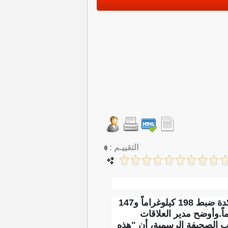
التقييـم :
0
أكدت وزارة الداخلية، تحقيق نتائج مهمة في ملف مكافحة المخدرات خلال الشهر الماضي، مؤكدة ضبط 198 كيلوغراماً و147
 فيما بلغ عدد المحكومين في القضايا المتعلقة بالمخدرات 487 محكوماً.‏وأوضح مدير العلاقات
سب الصحيفة الرسمية، أن "هذه