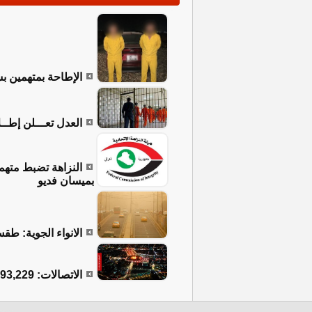
الإطاحة بمتهمين 
العدل تعـــلن إطــلاق سراح 519 نزيلاً 
بميسان فديو
الانواء الجوية: طق
الاتصالات: 4,093,229 إجمالي المكالمات الدولية الواردة إلى العراق خلال الزيارة الأربعينية