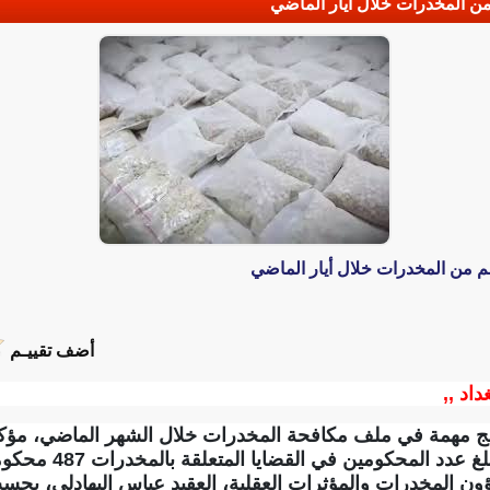
أضف تقييـم
داد ,,
غراماً من المواد المخدرة،
شؤون المخدرات والمؤثرات العقلية، العقيد عباس البهادلي، بح