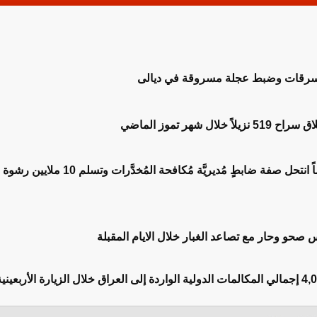
بسرقات وضبط عجلة مسروقة في ديالى
خلال شهر تموز الماضي
النزاهة تضبط متهماً انتحل صفة ضابطٍ مُديريَّة مُكافحة المُخدَّرات وتسلم 10 ملايين رشوة
س صحو وحار مع تصاعد الغبار خلال الايام المقبلة