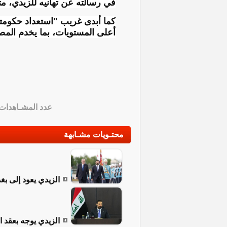
في رسالته عن تهانيه للزيدي، متم
كما أبدى غريب "استعداد حكومته 
أعلى المستويات، بما يخدم المص
عدد المشـاهدات
محتـويات مشـابهة
الزيدي يعود إلى بغد
الزيدي يوجه بعقد 