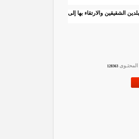
دين الشقيقين والارتقاء بها إلى
لمحتـوى
128363