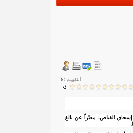
التقييـم :
0
حاق الفياض، معبّراً عن بالغ
.