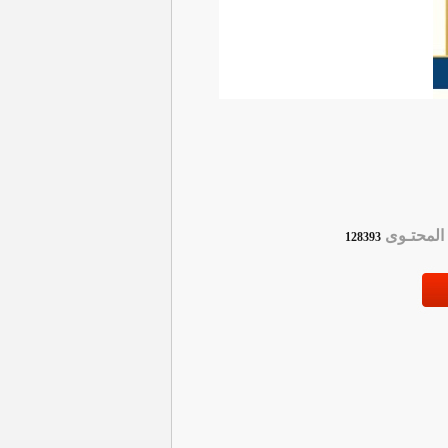
لمحتـوى
128393