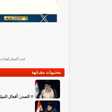
عدد المشـاهدات
محتـويات مشـابهة
الصدر: أفعال المي