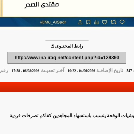
رابط المحتـوى
http://www.ina-iraq.net/content.php?id=128393
تاريخ الإضافـة
آخـر تحديـث
رقم ا
06/08/2026 - 17:58
04/06/2026 - 10:22
547
ليشيات الوقحة يتسبب باستشهاد المجاهدين كفاكم تصرفات فردية