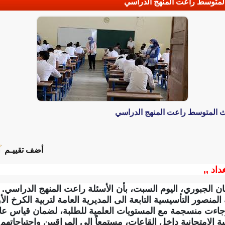
لث المتوسط راعت المنهج الدراسي
ثالث المتوسط راعت المنهج الدراسي
أضف تقييـم
داد ,,
طان الجبوري، اليوم السبت، بأن الأسئلة راعت المنهج الدراسي.
منصور التأسيسية التابعة الى المديرية العامة لتربية الكرخ الأو
جاءت منسجمة مع المستويات العلمية للطلبة، لضمان قياس عا
 الامتحانية داخل القاعات، مستمعاً إلى المراقبين واحتياجاتهم