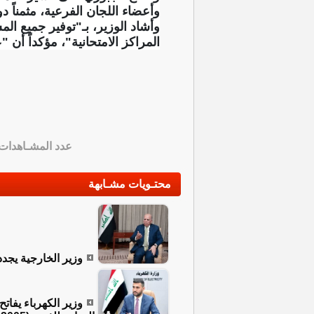
وأعضاء اللجان الفرعية، مثمناً 
وأشاد الوزير، بـ"توفير جميع ال
المراكز الامتحانية"، مؤكداً أن
عدد المشـاهدات
محتـويات مشـابهة
وزير الخارجية يجدد
وزير الكهرباء يفات