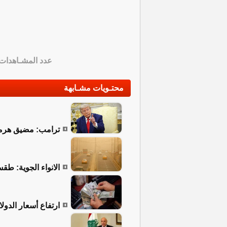
عدد المشـاهدات
محتـويات مشـابهة
ترامب: مضيق هرمز 
الانواء الجوية: طق
ارتفاع أسعار الدولا