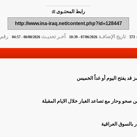
رابط المحتـوى
http://www.ina-iraq.net/content.php?id=128447
تاريخ الإضافـة
آخـر تحديـث
رقم ا
06/08/2026 - 04:57
07/06/2026 - 10:39
573
قد يفتح اليوم أو غداً الخميس
س صحو وحار مع تصاعد الغبار خلال الايام المقبلة
ر بالسوق العراقية