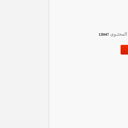
لمحتـوى
128447