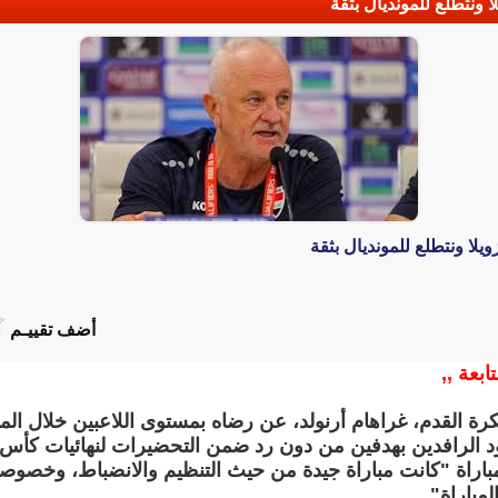
 ونتطلع للمونديال بثقة
يلا ونتطلع للمونديال بثقة
أضف تقييـم
تابعة ,,
 القدم، غراهام أرنولد، عن رضاه بمستوى اللاعبين خلال المبا
 الرافدين بهدفين من دون رد ضمن التحضيرات لنهائيات كأس العالم
راة "كانت مباراة جيدة من حيث التنظيم والانضباط، وخصوصاً بع
لمباراة".