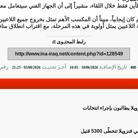
 فقط خلال اللقاء، مشيراً إلى أن الجهاز الفني سيتعامل مع
 كان إيجابياً، مبيناً أن المكسب الأهم تمثل بخروج جميع اللاعب
اعبين يمثل أولوية في هذه المرحلة، مع اقتراب انطلاق منافسات 
رابط المحتـوى
http://www.ina-iraq.net/content.php?id=128549
تاريخ الإضافـة
آخـر تحديـث
رقم ا
05/08/2026 - 21:25
10/06/2026 - 10:05
408
ا يطالبون بإجراء انتخابات
ويلا تتخطّى 5300 قتيل