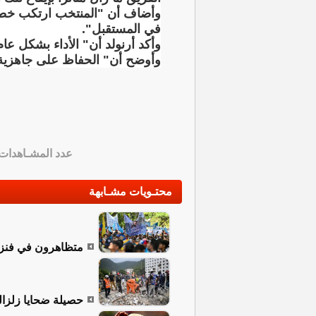
وأضاف أن "المنتخب ارتكب خطأين
في المستقبل".
وأكد أرنولد أن" الأداء بشكل عام
وأوضح أن" الحفاظ على جاهزية الل
عدد المشـاهدات
محتـويات مشـابهة
متظاهرون في فنزويل
حصيلة ضحايا زلزالي فنز