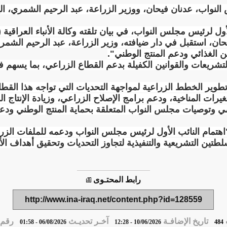
نواب، عدنان فيحان، ووزير الزراعة، عبد الرحيم الشمري، اليو
ول لرئيس مجلس النواب، في بيان تلقته وكالة الأنباء العراقية (
ن، استقبل في دار ضيافته، وزير الزراعة، عبد الرحيم الشمر
ن الغذائي ودعم المنتج الوطني".
لتشريعات والقوانين الكفيلة بدعم القطاع الزراعي، بما يسهم ف
ة تطوير الخطط الزراعية لمواجهة التحديات التي تواجه هذا القط
تغيرات المناخية، ودعم برامج الإصلاح الزراعي، وزيادة الإنتاج
ومي وتوصيات مجلس النواب المتعلقة بحماية المنتج الوطني ودع
"اهتمام النائب الأول لرئيس مجلس النواب ودعمه للملفات الزراع
لطتين التشريعية والتنفيذية لتجاوز التحديات وتحقيق أهداف الأ
رابط المحتـوى
http://www.ina-iraq.net/content.php?id=128559
تاريخ الإضافـة
آخـر تحديـث
رقم ا
06/08/2026 - 01:58
10/06/2026 - 12:28
484