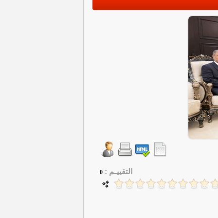
التقييـم :
0