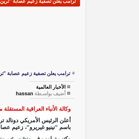
ترامب يعلن تصفية زعيم عصابة "ترين دي
ترامب يعلن تصفية زعيم عصابة "ترين
الأخبار العالمية
أضيف بواسـطة
hassan
وكالة الأنباء العراقية المستقلة مت
أعلن الرئيس ​الأمريكي دونالد 
باسم "نينيو غيريرو"، زعيم ​عصاب
وكتب ترامب في منشور عبر منصة 