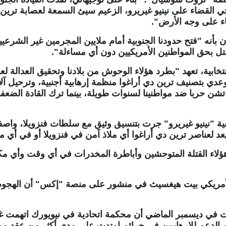
لقضاء على نينيو غيريرو، الزعيم سيئ السمعة لعصابة ترين د
اء على وجه الأرض".
 بأنه "فتح حدودنا الجنوبية أمام ملايين المجرمين غير الشرعي
قتل بحق المواطنين الأمريكيين دون أي مساءلة".
انتخابية، تعهد "بطرد هؤلاء الوحوش من بلادنا وتحقيق العدالة
عدي بتصنيف ترين دي أراغوا منظمة إرهابية أجنبية، وترحيل 
ن حربا ضد مواطنينا لسنوات طويلة، بينما ترك القادة الضعف
 "نينيو غيريرو" جرت بتنسيق وثيق مع سلطات فنزويلا، واصفا ا
 يعد لعناصر ترين دي أراغوا أي ملاذ آمن في فنزويلا أو في أي 
هؤلاء القتلة المتوحشين وأباطرة المخدرات في أي وقت وأي م
أمريكي بيت هيغسيث في منشور على منصة "إكس" ​أن الهجوم نُفذ
 في ديسمبر الماضي أن محكمة اتحادية في نيويورك اتهمت غيري
 الدعم للإرهابيين في جرائم امتدت على مدى أكثر من عقد من