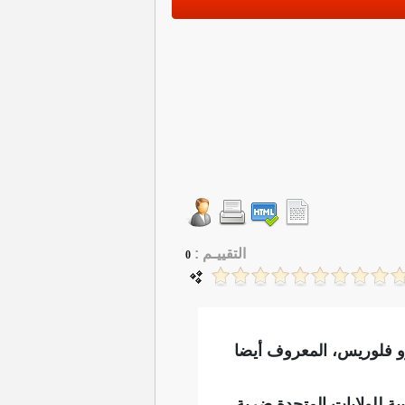
التقييـم :
0
و فلوريس، المعروف ​أيضا
ة للولايات المتحدة ضربة