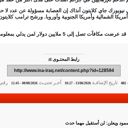
 نيويورك جاي كلايتون آنذاك إن العصابة مسؤولة عن عدد لا 
أمريكا الشمالية وأمريكا الجنوبية وأوروبا. ورشح ترامب كلاي
وكانت وزارة الخارجية الأمريكية قد عرضت مكافآت تصل إلى 5 مل
رابط المحتـوى
http://www.ina-iraq.net/content.php?id=128594
تاريخ الإضافـة
آخـر تحديـث
رقم ا
08/08/2026 - 12:45
13/06/2026 - 10:27
402
صمود ويعلن: لن أستقيل مهما حدث