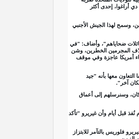
ي أراغوا، إحدى أكثر
ين، وسمح لهذا الجيش الأجنبي
 لعائلات ضحاياهم"، وأضاف: "في
آلاف المجرمين الخطرين، وشن
اء أمريكا عاجزة وفي موقف
لتعاون معها بأنه "جيد
مكان آخر".
كان، وسنرسلهم إلى أعماق
 قبل أيام ​وأن ⁠غيريرو "تأكد
رو فلوريس بالتآمر للابتزاز
 الزمن.