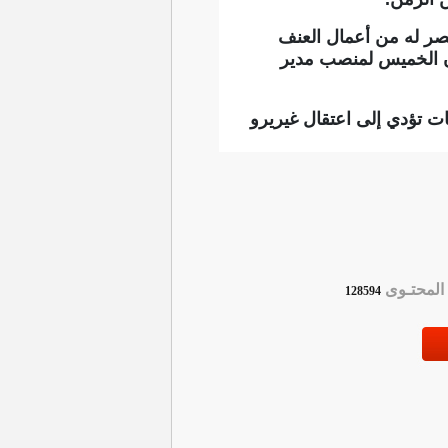
حصر له من أعمال العنف
تون الخميس لمنصب مدير
ايين دولار لمن يدلي بمعلومات تؤدي إلى اعتقال غيريرو
لمحتـوى
128594