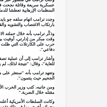
عسكرية سريعة وقاتلة نجحت في ا
المنظمات الإرهابية تعطشا للدم
وجدد ترامب اتهام سلفه جو بايدن
بارتكاب الاغتصاب والتشويه وال
وذكّر ترامب بأنه خلال حملته ال
وقت مبكر من إدارتي، أوفيت بو
حرب على الكارتلات التي ظلت تش
دفاعي".
وأشار ترامب إلى أن عملية تصفية
للغاية"، وقال: "نتيجة لذلك، لم
وتعهد ترامب بأنه "سنعثر على 
الجحيم حيث ينتمون".
ومن جانبه، كتب ​وزير الحرب ال
مقتله خلال الضربة."
وكانت السلطات الأمريكية أعلنت
وجرائم أخرى، بما في ذلك تقديم