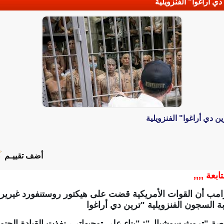
 أراغوا" الفنزويلية
 دي أراغوا" الفنزويلية
أضف تقييـم
ابعة ,,,,
ترامب ‌أن القوات الأمريكية قضت على هيكتور روستنفورد غيرير
ة السجون الفنزويلية "ترين دي ⁠أراغوا
"تروث سوشيال": "بناء على توجيهاتي، نفذت القيادة الجنوبي