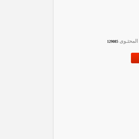
لمحتـوى
129085