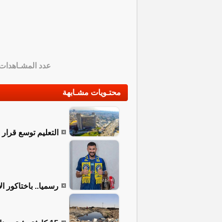
عدد المشـاهدات
محتـويات مشـابهة
التعليم توسع قرار الـ 10 درجات ليشمل جميع المواد والمراحل 
رسميا.. باختاكور ا