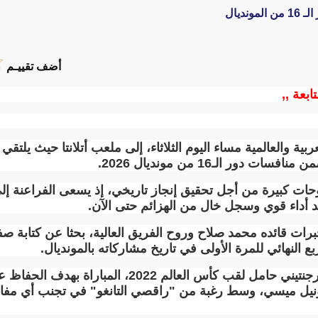
نديال
أضف تقييـم
تابعة ,,
ربية والعالمية مساء اليوم الثلاثاء، إلى ملعب أتلانتا حيث يل
دور الـ16 من مونديال 2026
.
ات كبيرة من أجل تحقيق إنجاز تاريخي، إذ يسعى الفراعنة إل
د أداء قوي وسجل خال من الهزائم حتى الآن
.
ات قائده محمد صلاح وروح الفريق العالية، بحثا عن كتابة صف
بع النهائي للمرة الأولى في تاريخ مشاركاته بالمونديال
.
في المقابل، يخوض المنتخب الأرجنتيني حامل لقب كأس ا
ونيل ميسي، وسط رغبة من "راقصي التانغو" في تجنب أي مفاج