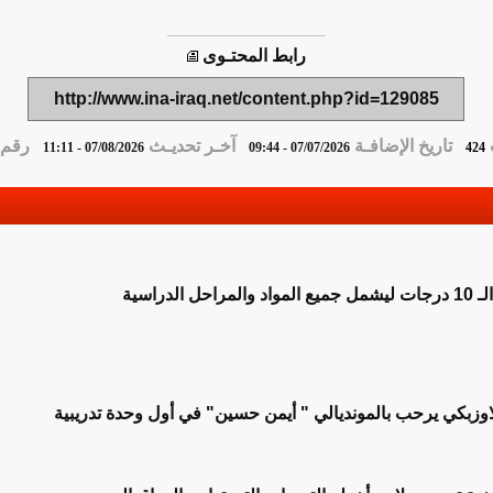
رابط المحتـوى
http://www.ina-iraq.net/content.php?id=129085
تاريخ الإضافـة
آخـر تحديـث
رقم ا
07/08/2026 - 11:11
07/07/2026 - 09:44
424
الدراسية
لاوزبكي يرحب بالمونديالي " أيمن حسين" في أول وحدة تدريبية