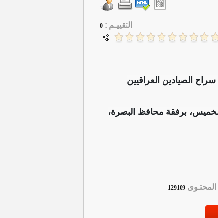
التقييـم :
0
سراح الصيادين العراقيين
 الخميس، برفقة محافظ البصرة،
لمحتـوى
129109