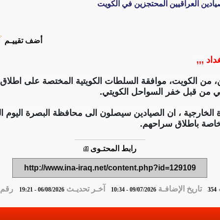
يادين العراقيين المحتجزين في الكويت
أضف تقييـم
داد ,,,
، من الكويت، موافقة السلطات الكويتية المختصة على اطلاق 
ضي من قبل خفر السواحل الكويتي.
ة الخارجية ، ان الصيادين سيصلون الى محافظة البصرة اليوم
لخاصة باطلاق سراحهم.
رابط المحتـوى
http://www.ina-iraq.net/content.php?id=129109
تاريخ الإضافـة
آخـر تحديـث
رقم ا
06/08/2026 - 19:21
09/07/2026 - 10:34
354