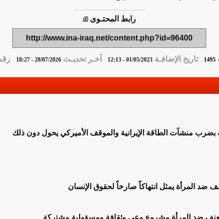
رابط المحتـوى
http://www.ina-iraq.net/content.php?id=96400
تاريخ الإضافـة
آخـر تحديـث
رقم 
28/07/2026 - 18:27
01/05/2023 - 12:13
1495
بة بضرب منشآت الطاقة الإيرانية والموقف الأميركي يحول دون ذلك
ف ضد المرأة يمثل انتهاكاً صارخاً لحقوق الإنسان
لعنف ضد المرأة مشروع وعي وثقافة ومسؤولية مشتركة