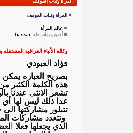
المرأة وثبات الموقف
المرأة وثبات الموقف
عالم المرأة
أضيف بواسـطة
hassan
وكالة الأنباء العراقية المستقلة بغ
فؤاد العبودي
بصريح العبارة يمكن 
هذه الكلمة الكثير م
تشعر الانثى عندنا با
عدا ذلك ليس لها أي 
تتبلور مشاركتها الى 
وتتعدد مشاركات المر
الذي يجعلها فعلا ال