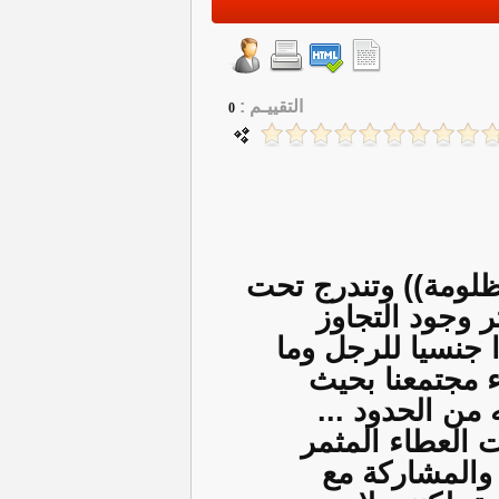
التقييـم :
0
ظلومة)) وتندرج تحت
 وجود التجاوز
ا جنسيا للرجل وما
 مجتمعنا بحيث
 من الحدود ...
 العطاء المثمر
 والمشاركة مع