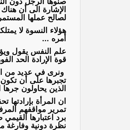
صنوها الرجل دون النظ
الإشارة الى أن هناك 
لصالح عملها المستمر 
هؤلاء النسوة لا يمتل
أمره ...
علم النفس يقول ويؤك
قوة الإرادة الحد الفو
ونرى في عديد من الم
تجبرها على أن تكون ع
الذين يحاولون جرها
ان المرأة بإرادتها ت
تمرير مواقفهم المرف
برد اعتبارها القيمي
نظرة دونية وفارغة من