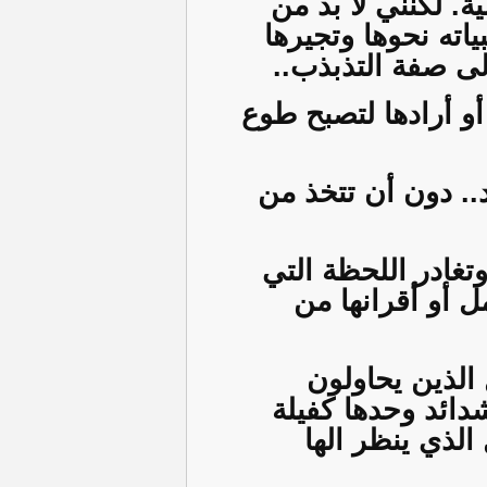
ة. لكنني لا بد من
اته نحوها وتجيرها
لى صفة التذبذب..
أو أرادها لتصبح طوع
.. دون أن تتخذ من
تغادر اللحظة التي
ل أو أقرانها من
الذين يحاولون
ائد وحدها كفيلة
لذي ينظر الها