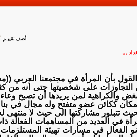
أضف تقييـم
داد ,,,
القول بأن المرأة في مجتمعنا العربي ((م
ن التجاوزات على شخصيتها حتى أنه من كثر
لبغض والكراهية لمن يريدها أن تصبح وعاء
مكان ككائن عضو متفتح وله مجال في بناء
حيث تتبلور مشاركتها الى حيث لا منتهى له
أة في العديد من المساهمات الفعالة ذات
عضو الفعال في مسارات تهيئة المستلزمات