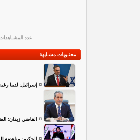
عدد المشـاهدات
محتـويات مشـابهة
إسرائيل: لدينا رغ
القاضي زيدان: العن
الحكيم: مناهضة ا