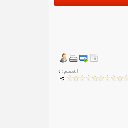
التقييـم :
0