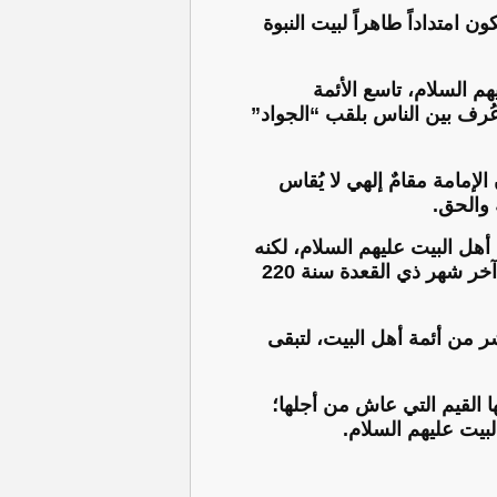
نة 195 هـ في المدينة المنورة، ليكون امتداداً طاهراً لبيت النبوة
السلام، تاسع الأئمة
ُرف بين الناس بلقب “الجواد”
الإمامة مقامٌ إلهي لا يُقاس
 والحق.
هل البيت عليهم السلام، لكنه
بقي ثابتاً على طريق الحق، ناشراً للعلم والأخلاق والصبر بين الناس، حتى استُشهد مظلوماً في آخر شهر ذي القعدة سنة 220
شر من أئمة أهل البيت، لتبقى
 القيم التي عاش من أجلها؛
لبيت عليهم السلام.