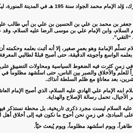
في العاشر من شهر رجب المبارك، وُلد الإمام محمد الجواد س
فر بن محمد بن علي بن الحسين بن علي بن أبي طالب عليهم 
السلام، وابن الإمام علي بن موسى الرضا عليه السلام، وقد ع
 “التقي”.
م تسلّم الإمامة وهو بعمرٍ صغير، إلا أنه أثبت بعلمه وحكمته أن 
ء بعلمه الواسع وأجوبته الدقيقة، حتى أصبح قبلةً لطالبي المعرفة
 في زمنٍ كثرت فيه الضغوط السياسية ومحاولات التضييق على أ
رين، بعد معاناةٍ مع ظلم السلطة آنذاك.
لام ابنه الإمام علي الهادي عليه السلام، الذي أصبح الإمام العا
الأجيال، تحمل رسالة الإصلاح والهداية.
 عليه السلام ليست مجرد ذكرى تاريخية، بل محطة نستذكر فيها
 على المبادئ، في زمنٍ نحن أحوج ما نكون فيه إلى أخلاق أهل ا
طاهراً، ويوم استُشهد مظلوماً، ويوم يُبعث حيّاً.