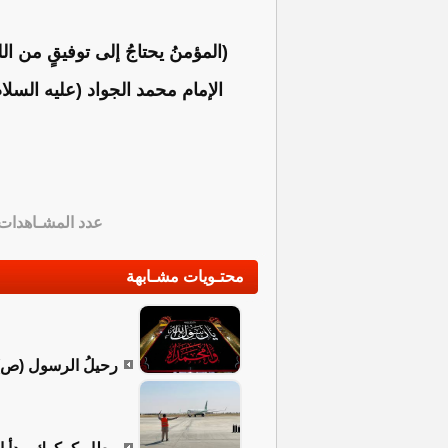
(المؤمنُ يحتاجُ إلى توفيقٍ من ا
الإمام محمد الجواد (عليه السلام
عدد المشـاهدات
محتـويات مشـابهة
رحيلُ الرسول (ص)…