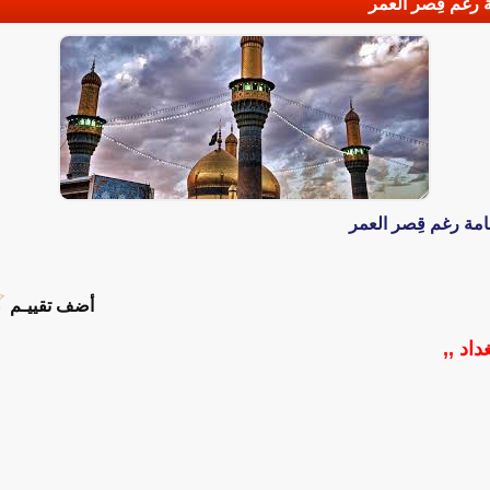
مة رغم قِصر العمر
إمامة رغم قِصر العمر
أضف تقييـم
داد ,,