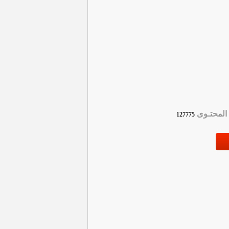
لمحتـوى
127775