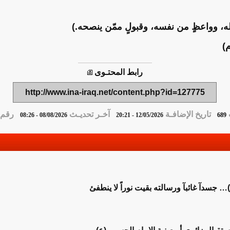
لله، وواعظٍ من نفسه، وقبولٍ ممّن ينصحه.)
)
رابط المحتـوى
http://www.ina-iraq.net/content.php?id=127775
تاريخ الإضافـة
آخـر تحديـث
رقم ا
08/08/2026 - 08:26
12/05/2026 - 20:21
689
 جسدآ غائبآ ورسالته بقيت نوراً لا ينطفئ